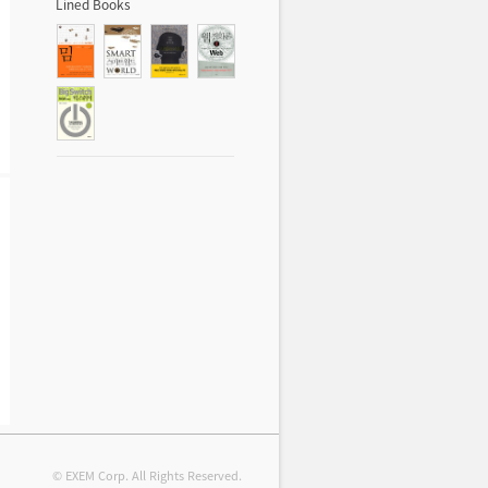
Lined Books
© EXEM Corp. All Rights Reserved.