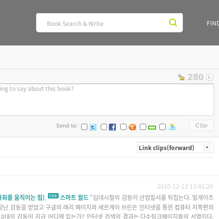
FIN
280
Send to:
Link clips(forward)
2010-12-12 13:41:20
사회를 움직이는 힘)
스마트 월드
"십대시절의 감동이 산업질서를 뒤집는다. 빌게이츠
,
청난 감동을 받았고 구글의 래리 페이지와 세르게이 브린은 인터넷을 통한 컴퓨터 저쪽편의
 10대의 감동이 지금 어디에 있는가? 인터넷 검색의 결과는 다수링크페이지들의 서열이다.