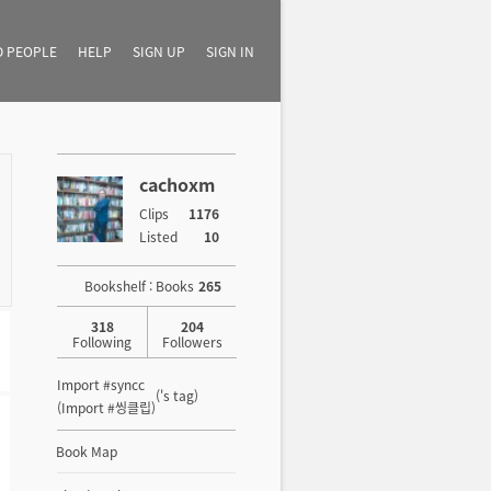
D PEOPLE
HELP
SIGN UP
SIGN IN
cachoxm
Clips
1176
Listed
10
Bookshelf : Books
265
318
204
Following
Followers
Import #syncc
('s tag)
(Import #씽클립)
Book Map